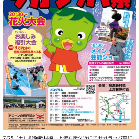
7/25（土）柳瀬新村橋 上流右岸付近にてサガラッパ祭に